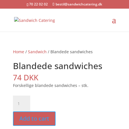
70 22 02 02
bestil@sandwichcatering.dk
Home
/
Sandwich
/ Blandede sandwiches
Blandede sandwiches
74
DKK
Forskellige blandede sandwiches – stk.
Blandede
sandwiches
quantity
Add to cart