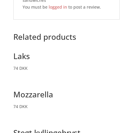
sandwiches”
You must be
logged in
to post a review.
Related products
Laks
74
DKK
Mozzarella
74
DKK
Stegt kyllingebryst