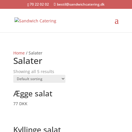
70 22 02 02
bestil@sandwichcatering.dk
Home
/ Salater
Salater
Showing all 5 results
Ægge salat
77
DKK
Kyllinge salat