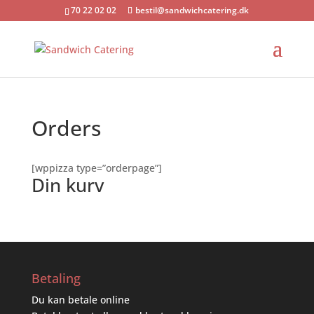
70 22 02 02
bestil@sandwichcatering.dk
Orders
[wppizza type=”orderpage”]
Din kurv
Betaling
Du kan betale online